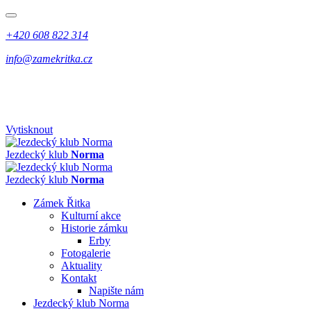
+420 608 822 314
info@zamekritka.cz
Vytisknout
Jezdecký klub
Norma
Jezdecký klub
Norma
Zámek Řitka
Kulturní akce
Historie zámku
Erby
Fotogalerie
Aktuality
Kontakt
Napište nám
Jezdecký klub Norma