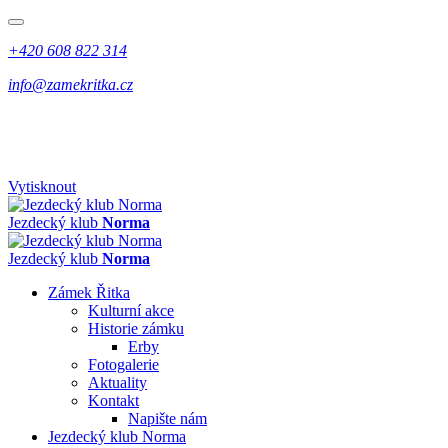
+420 608 822 314
info@zamekritka.cz
Vytisknout
Jezdecký klub
Norma
Jezdecký klub
Norma
Zámek Řitka
Kulturní akce
Historie zámku
Erby
Fotogalerie
Aktuality
Kontakt
Napište nám
Jezdecký klub Norma