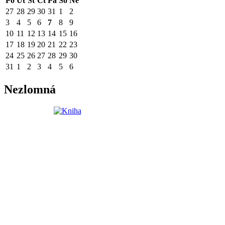
Po
Út
St
Čt
Pá
So
Ne
27
28
29
30
31
1
2
3
4
5
6
7
8
9
10
11
12
13
14
15
16
17
18
19
20
21
22
23
24
25
26
27
28
29
30
31
1
2
3
4
5
6
Nezlomná