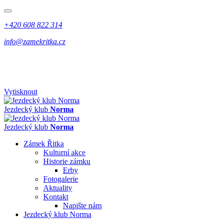
+420 608 822 314
info@zamekritka.cz
Vytisknout
Jezdecký klub
Norma
Jezdecký klub
Norma
Zámek Řitka
Kulturní akce
Historie zámku
Erby
Fotogalerie
Aktuality
Kontakt
Napište nám
Jezdecký klub Norma