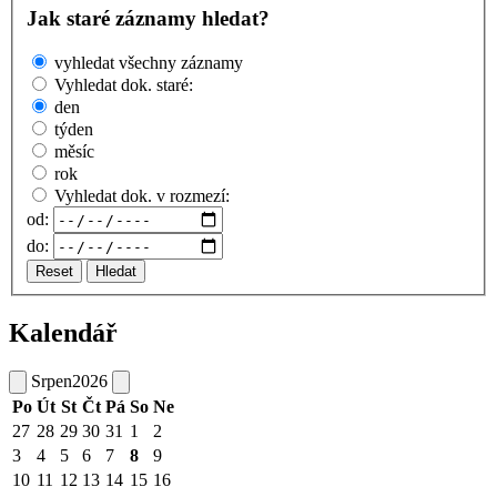
Jak staré záznamy hledat?
vyhledat všechny záznamy
Vyhledat dok. staré:
den
týden
měsíc
rok
Vyhledat dok. v rozmezí:
od:
do:
Reset
Hledat
Kalendář
Srpen
2026
Po
Út
St
Čt
Pá
So
Ne
27
28
29
30
31
1
2
3
4
5
6
7
8
9
10
11
12
13
14
15
16